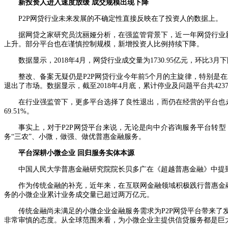
新投资人进入速度放缓 成交规模出现下降
P2P网贷行业未来发展的不确定性直接反映在了投资人的数据上。
据网贷之家研究员沈丽娅分析，在强监管背景下，近一年网贷行业新
上升。部分平台也在谨慎控制规模，新增投资人比例持续下降。
数据显示，2018年4月，网贷行业成交量为1730.95亿元，环比3月
整改、备案无疑仍是P2P网贷行业今年前5个月的主旋律，特别是
退出了市场。数据显示，截至2018年4月底，累计停业及问题平台共423
在行业强监管下，更多平台选择了良性退出，而仍在经营的平台也走上
69.51%。
事实上，对于P2P网贷平台来说，无论是向中介咨询服务平台转
务“三农”、小微，做强、做优普惠金融服务。
平台深耕小微企业 回归服务实体本源
中国人民大学普惠金融研究院院长贝多广在《超越普惠金融》中提
作为传统金融的补充，近年来，在互联网金融领域积极践行普惠金融
务的小微企业累计业务成交量已超过两万亿元。
传统金融尚未满足的小微企业金融服务需求为P2P网贷平台带来
非常审慎的态度。从全球范围来看，为小微企业主提供信贷服务都是巨