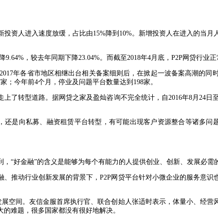
投资人进入速度放缓，占比由15%降到10%。新增投资人在进入的当
下降9.64%，较去年同期下降23.04%。而截至2018年4月底，P2P网贷行
在2017年各省市地区相继出台相关备案细则后，在掀起一波备案高潮的
7家；今年前4个月，停业及问题平台数量达到198家。
了转型道路。据网贷之家及盈灿咨询不完全统计，自2016年8月24日至2
型，还是向私募、融资租赁平台转型，有可能出现客户资源整合等诸多问题
到，“好金融”的含义是能够为每个有能力的人提供创业、创新、发展必需
、推动行业创新发展的背景下，P2P网贷平台针对小微企业的服务意识也
了发展空间。友信金服首席执行官、联合创始人张适时表示，体量小、经营
大的难题，很多国家都没有很好地解决。