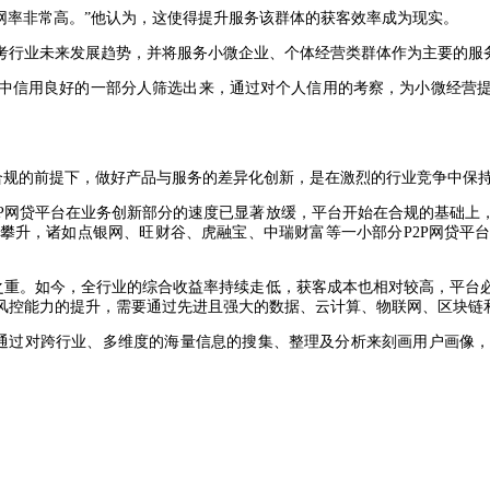
网率非常高。”他认为，这使得提升服务该群体的获客效率成为现实。
考行业未来发展趋势，并将服务小微企业、个体经营类群体作为主要的服
中信用良好的一部分人筛选出来，通过对个人信用的考察，为小微经营
营合规的前提下，做好产品与服务的差异化创新，是在激烈的行业竞争中保
2P网贷平台在业务创新部分的速度已显著放缓，平台开始在合规的基础上
攀升，诸如点银网、旺财谷、虎融宝、中瑞财富等一小部分P2P网贷平
中之重。如今，全行业的综合收益率持续走低，获客成本也相对较高，平台
风控能力的提升，需要通过先进且强大的数据、云计算、物联网、区块链
以通过对跨行业、多维度的海量信息的搜集、整理及分析来刻画用户画像