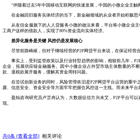
“伴随着过去5年中国移动互联网的快速发展，中国的小微企业主触
在金融回归服务实体经济的当下，新金融领域的从业者开始积极思
从友信金服旗下的人人贷服务小微的做法来看，平台将小微企业主
工商户这样的借款人，实现了80%资金流向实体经济。
差异化服务是关键 风控仍是发展核心
尽管前路崎岖，但对于继续经营的P2P网贷平台来说，在保证经
事实上，受到监管政策以及行业转型趋势的影响，相较前几年，P
企业，拓展供应链金融服务。因中小微企业占外贸市场主体数量的不断
款、退税款展开服务，缓解其资金周转问题。
在尝试创新业务的同时，风险管理依旧是P2P网贷平台运营的重
露、信息安全、资金安全等方面牢牢把握住风控这一主线。而未来平台
盈灿咨询研究员卢芷冉认为，大数据征信方兴未艾，P2P平台可
现。
共
0
条 [查看全部]
相关评论