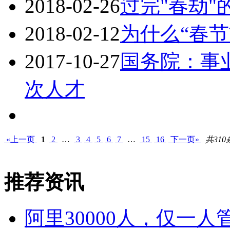
2018-02-26
过完"春劫"
2018-02-12
为什么“春
2017-10-27
国务院：事
次人才
«上一页
1
2
…
3
4
5
6
7
…
15
16
下一页»
共310
推荐资讯
阿里30000人，仅一人